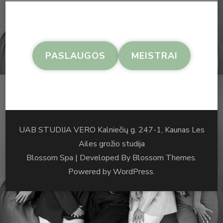
PASLAUGOS
MEISTRAI
UAB STUDIJA VERO Kalniečių g. 247-1, Kaunas Les
Ailes grožio studija
Blossom Spa | Developed By
Blossom Themes
.
Powered by
WordPress
.